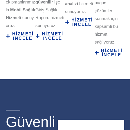
ekipmanlarımız
güvenilir
İşe
uygun
analizi
hizmeti
la
Mobil Sağlık
Giriş Sağlık
çözümler
sunuyoruz.
Hizmeti
sunuy
Raporu hizmeti
sunmak için
HİZMETİ
İNCELE
oruz.
sunuyoruz.
kapsamlı bu
HİZMETİ
HİZMETİ
hizmeti
İNCELE
İNCELE
sağlıyoruz.
HİZMETİ
İNCELE
Güvenli