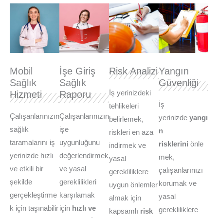
Mobil
İşe Giriş
Risk Analizi
Yangın
Sağlık
Sağlık
Güvenliği
Hizmeti
Raporu
İş yerinizdeki
İş
tehlikeleri
Çalışanlarınızın
Çalışanlarınızın
yerinizde
yangı
belirlemek,
sağlık
işe
n
riskleri en aza
taramalarını iş
uygunluğunu
risklerini
önle
indirmek ve
yerinizde hızlı
değerlendirmek
mek,
yasal
ve etkili bir
ve yasal
çalışanlarınızı
gerekliliklere
şekilde
gereklilikleri
korumak ve
uygun önlemler
gerçekleştirme
karşılamak
yasal
almak için
k için taşınabilir
için
hızlı ve
gerekliliklere
kapsamlı
risk