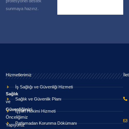
profesyonel destek
sunmaya hazırız.
Hizmetlerimiz
İle
İş Sağlığı ve Güvenliği Hizmeti
Sağlık
Sağlık ve Güvenlik Planı
ve
Güvenliğinizi
İşyeri Hekimi Hizmeti
Önceliğimiz
Patlamadan Korunma Dökümanı
Yapıyoruz