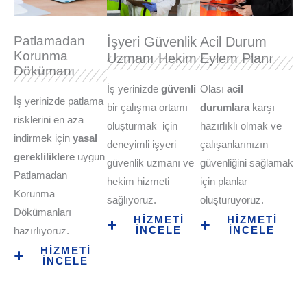
Patlamadan
İşyeri Güvenlik
Acil Durum
Korunma
Uzmanı Hekim
Eylem Planı
Dökümanı
İş yerinizde
güvenli
Olası
acil
İş yerinizde patlama
bir çalışma ortamı
durumlara
karşı
risklerini en aza
oluşturmak için
hazırlıklı olmak ve
indirmek için
yasal
deneyimli işyeri
çalışanlarınızın
gerekliliklere
uygun
güvenlik uzmanı ve
güvenliğini sağlamak
Patlamadan
hekim hizmeti
için planlar
Korunma
sağlıyoruz.
oluşturuyoruz.
Dökümanları
HİZMETİ
HİZMETİ
İNCELE
İNCELE
hazırlıyoruz.
HİZMETİ
İNCELE