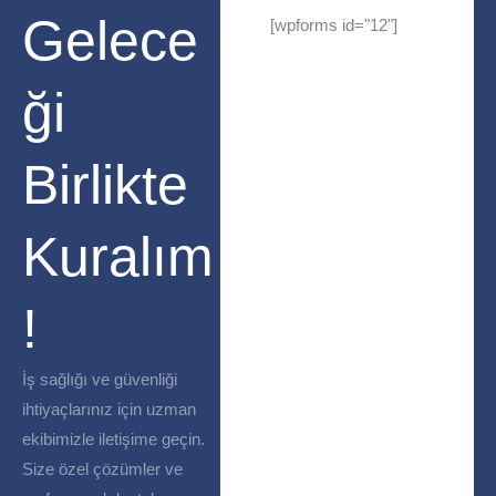
Gelece
[wpforms id="12"]
ği
Birlikte
Kuralım
!
İş sağlığı ve güvenliği
ihtiyaçlarınız için uzman
ekibimizle iletişime geçin.
Size özel çözümler ve