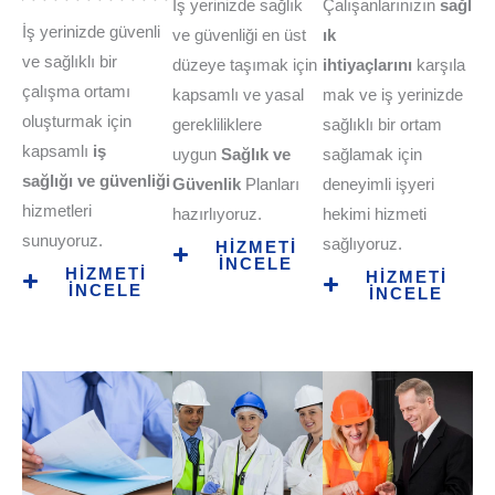
İş yerinizde sağlık
Çalışanlarınızın
sağl
İş yerinizde güvenli
ve güvenliği en üst
ık
ve sağlıklı bir
düzeye taşımak için
ihtiyaçlarını
karşıla
çalışma ortamı
kapsamlı ve yasal
mak ve iş yerinizde
oluşturmak için
gerekliliklere
sağlıklı bir ortam
kapsamlı
iş
uygun
Sağlık ve
sağlamak için
sağlığı
ve güvenliği
Güvenlik
Planları
deneyimli işyeri
hizmetleri
hazırlıyoruz.
hekimi hizmeti
sunuyoruz.
sağlıyoruz.
HİZMETİ
İNCELE
HİZMETİ
HİZMETİ
İNCELE
İNCELE