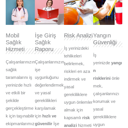
Mobil
İşe Giriş
Risk Analizi
Yangın
Sağlık
Sağlık
Güvenliği
Hizmeti
Raporu
İş yerinizdeki
İş
tehlikeleri
Çalışanlarınızın
Çalışanlarınızın
yerinizde
yangı
belirlemek,
sağlık
işe
n
riskleri en aza
taramalarını iş
uygunluğunu
risklerini
önle
indirmek ve
yerinizde hızlı
değerlendirmek
mek,
yasal
ve etkili bir
ve yasal
çalışanlarınızı
gerekliliklere
şekilde
gereklilikleri
korumak ve
uygun önlemler
gerçekleştirme
karşılamak
yasal
almak için
k için taşınabilir
için
hızlı ve
gerekliliklere
kapsamlı
risk
ekipmanlarımız
güvenilir
İşe
uygun
analizi
hizmeti