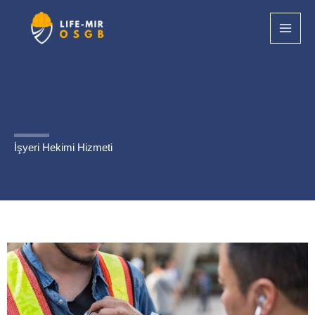
İçeriğe
atla
İşyeri Hekimi Hizmeti