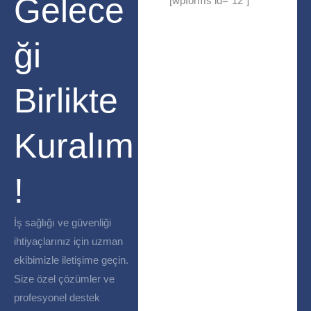
Gelece
[wpforms id="12"]
ği
Birlikte
Kuralım
!
İş sağlığı ve güvenliği
ihtiyaçlarınız için uzman
ekibimizle iletişime geçin.
Size özel çözümler ve
profesyonel destek