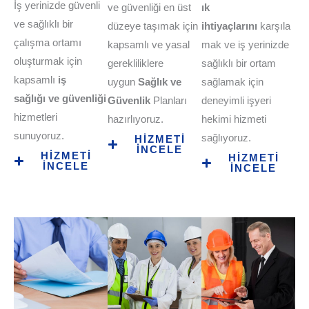
İş yerinizde güvenli
ve güvenliği en üst
ık
ve sağlıklı bir
düzeye taşımak için
ihtiyaçlarını
karşıla
çalışma ortamı
kapsamlı ve yasal
mak ve iş yerinizde
oluşturmak için
gerekliliklere
sağlıklı bir ortam
kapsamlı
iş
uygun
Sağlık ve
sağlamak için
sağlığı
ve güvenliği
Güvenlik
Planları
deneyimli işyeri
hizmetleri
hazırlıyoruz.
hekimi hizmeti
sunuyoruz.
sağlıyoruz.
HİZMETİ
İNCELE
HİZMETİ
HİZMETİ
İNCELE
İNCELE