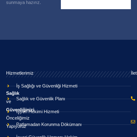
sunmaya hazırız.
Hizmetlerimiz
İle
İş Sağlığı ve Güvenliği Hizmeti
Sağlık
Sağlık ve Güvenlik Planı
ve
Güvenliğinizi
İşyeri Hekimi Hizmeti
Önceliğimiz
Patlamadan Korunma Dökümanı
Yapıyoruz