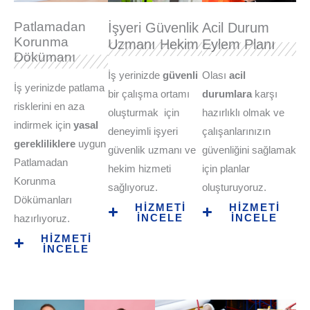
Patlamadan
İşyeri Güvenlik
Acil Durum
Korunma
Uzmanı Hekim
Eylem Planı
Dökümanı
İş yerinizde
güvenli
Olası
acil
İş yerinizde patlama
bir çalışma ortamı
durumlara
karşı
risklerini en aza
oluşturmak için
hazırlıklı olmak ve
indirmek için
yasal
deneyimli işyeri
çalışanlarınızın
gerekliliklere
uygun
güvenlik uzmanı ve
güvenliğini sağlamak
Patlamadan
hekim hizmeti
için planlar
Korunma
sağlıyoruz.
oluşturuyoruz.
Dökümanları
HİZMETİ
HİZMETİ
İNCELE
İNCELE
hazırlıyoruz.
HİZMETİ
İNCELE