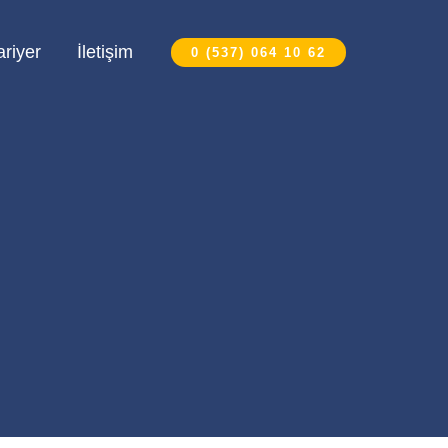
ariyer
İletişim
0 (537) 064 10 62