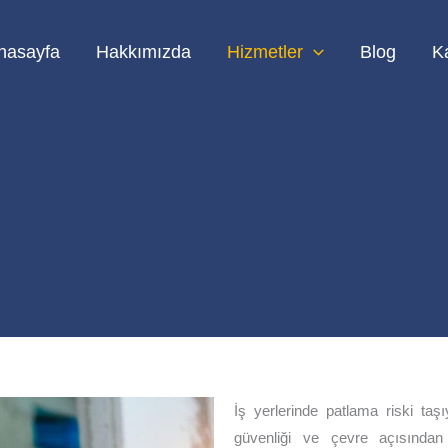
nasayfa
Hakkımızda
Hizmetler
Blog
K
İş yerlerinde patlama riski taş
güvenliği ve çevre açısından c