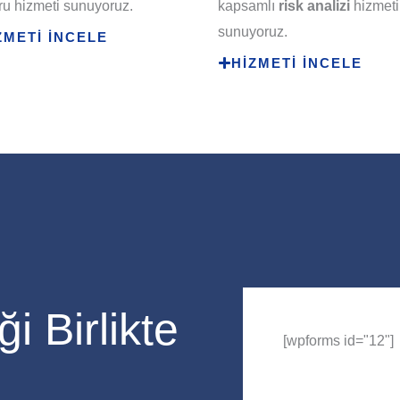
u hizmeti sunuyoruz.
kapsamlı
risk analizi
hizmeti
sunuyoruz.
ZMETİ İNCELE
HİZMETİ İNCELE
i Birlikte
[wpforms id="12"]