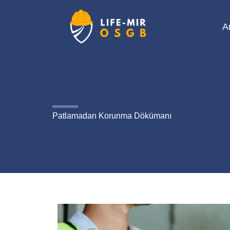
İçeriğe
atla
A
Patlamadan Korunma Dökümanı