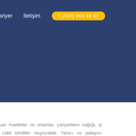
ariyer
İletişim
0 (537) 064 10 62
ıyan maddeler ve ortamlar, çalışanların sağlığı, iş
iddi tehditler oluşturabilir. Yanıcı ve patlayıcı