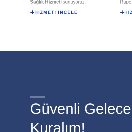
Sağlık Hizmeti
sunuyoruz.
Rapor
HİZMETİ İNCELE
Hİ
Güvenli Geleceğ
Kuralım!