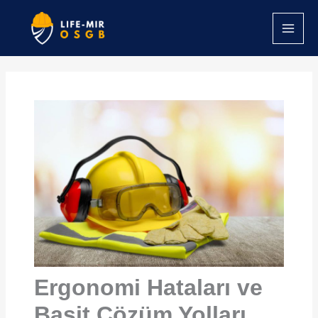
İçeriğe
atla
Ergonomi Hataları ve
Basit Çözüm Yolları