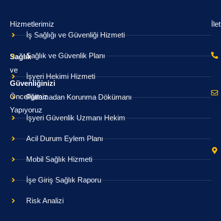
Hizmetlerimiz
İle
İş Sağlığı ve Güvenliği Hizmeti
Sağlık ve Güvenlik Planı
Sağlık
ve
İşyeri Hekimi Hizmeti
Güvenliğinizi
Önceliğimiz
Patlamadan Korunma Dökümanı
Yapıyoruz
İşyeri Güvenlik Uzmanı Hekim
Acil Durum Eylem Planı
Mobil Sağlık Hizmeti
İşe Giriş Sağlık Raporu
Risk Analizi