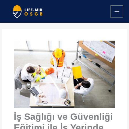
İçeriğe
atla
İş Sağlığı ve Güvenliği
Eğitimi ile İş Yerinde