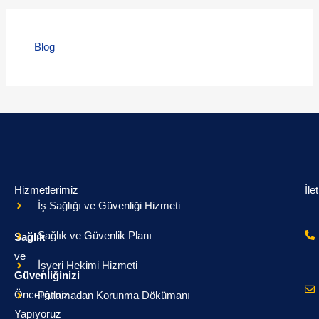
Blog
Hizmetlerimiz
İle
İş Sağlığı ve Güvenliği Hizmeti
Sağlık ve Güvenlik Planı
Sağlık
ve
İşyeri Hekimi Hizmeti
Güvenliğinizi
Önceliğimiz
Patlamadan Korunma Dökümanı
Yapıyoruz