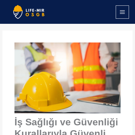
İçeriğe
atla
İş Sağlığı ve Güvenliği
Kurallarıyla Güvenli