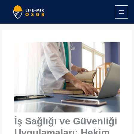
İçeriğe
atla
İş Sağlığı ve Güvenliği
Uygulamaları: Hekim