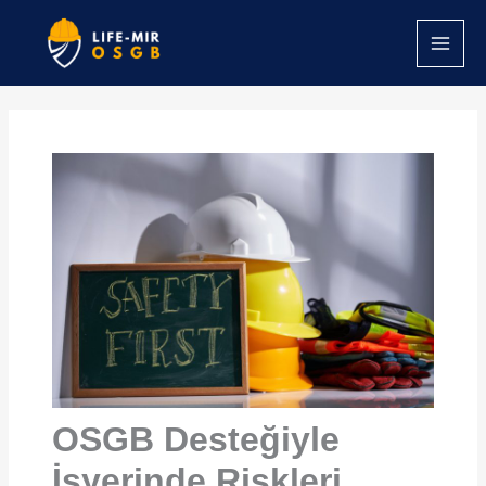
İçeriğe
atla
OSGB Desteğiyle
İşyerinde Riskleri