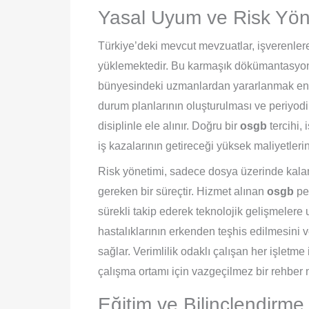
Yasal Uyum ve Risk Yö
Türkiye’deki mevcut mevzuatlar, işverenler
yüklemektedir. Bu karmaşık dökümantasyon
bünyesindeki uzmanlardan yararlanmak en ak
durum planlarının oluşturulması ve periyodik
disiplinle ele alınır. Doğru bir
osgb
tercihi,
iş kazalarının getireceği yüksek maliyetler
Risk yönetimi, sadece dosya üzerinde kalan 
gereken bir süreçtir. Hizmet alınan
osgb
per
sürekli takip ederek teknolojik gelişmelere 
hastalıklarının erkenden teşhis edilmesini ve
sağlar. Verimlilik odaklı çalışan her işletme
çalışma ortamı için vazgeçilmez bir rehber n
Eğitim ve Bilinçlendirm