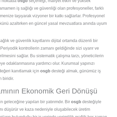
Bu noktada
osgb
seçeneği, maliyet etkin ve yüksek
amamen iş sağlığı ve güvenliği olan profesyoneller, farklı
etmenize taşıyarak vizyoner bir katkı sağlarlar. Profesyonel
ükünü azaltırken en güncel yasal mevzuatlara anında uyum
ağlık ve güvenlik kayıtlarını dijital ortamda düzenli bir
 Periyodik kontrollerin zamanı geldiğinde sizi uyarır ve
ilmesini sağlar. Bu sistematik çalışma tarzı, yöneticilerin
eye odaklanmasına yardımcı olur. Kurumsal yapınızı
değeri kanıtlamak için
osgb
desteği almak, günümüz iş
biridir.
rtamının Ekonomik Geri Dönüşü
n geleceğine yapılan bir yatırımdır. Bir
osgb
desteğiyle
zını düşürür ve kaza nedeniyle oluşabilecek üretim
anların bulunduğu bir iş yerinde verimlilik grafiği her zaman