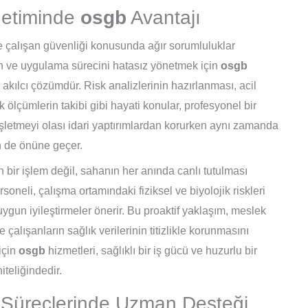
netiminde
osgb
Avantajı
e çalışan güvenliği konusunda ağır sorumluluklar
 ve uygulama sürecini hatasız yönetmek için
osgb
ılcı çözümdür. Risk analizlerinin hazırlanması, acil
 ölçümlerin takibi gibi hayati konular, profesyonel bir
 işletmeyi olası idari yaptırımlardan korurken aynı zamanda
in de önüne geçer.
bir işlem değil, sahanın her anında canlı tutulması
soneli, çalışma ortamındaki fiziksel ve biyolojik riskleri
uygun iyileştirmeler önerir. Bu proaktif yaklaşım, meslek
 çalışanların sağlık verilerinin titizlikle korunmasını
 için
osgb
hizmetleri, sağlıklı bir iş gücü ve huzurlu bir
iteliğindedir.
e Süreçlerinde Uzman Desteği