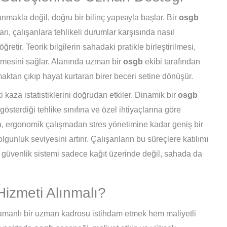
makla değil, doğru bir bilinç yapısıyla başlar. Bir
osgb
rı, çalışanlara tehlikeli durumlar karşısında nasıl
retir. Teorik bilgilerin sahadaki pratikle birleştirilmesi,
irmesini sağlar. Alanında uzman bir
osgb
ekibi tarafından
lmaktan çıkıp hayat kurtaran birer beceri setine dönüşür.
ki kaza istatistiklerini doğrudan etkiler. Dinamik bir
osgb
 gösterdiği tehlike sınıfına ve özel ihtiyaçlarına göre
a, ergonomik çalışmadan stres yönetimine kadar geniş bir
unluk seviyesini artırır. Çalışanların bu süreçlere katılımı
 güvenlik sistemi sadece kağıt üzerinde değil, sahada da
izmeti Alınmalı?
zamanlı bir uzman kadrosu istihdam etmek hem maliyetli