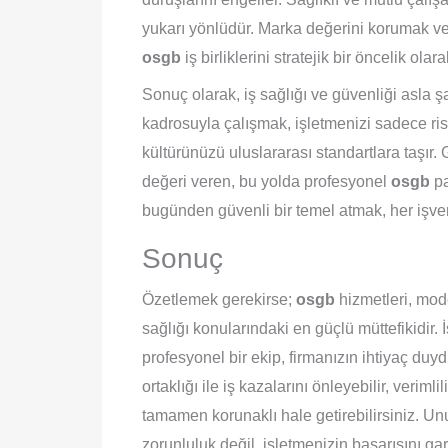
yukarı yönlüdür. Marka değerini korumak ve n
osgb
iş birliklerini stratejik bir öncelik olara
Sonuç olarak, iş sağlığı ve güvenliği asla
kadrosuyla çalışmak, işletmenizi sadece r
kültürünüzü uluslararası standartlara taşır.
değeri veren, bu yolda profesyonel
osgb
pa
bugünden güvenli bir temel atmak, her işver
Sonuç
Özetlemek gerekirse;
osgb
hizmetleri, mode
sağlığı konularındaki en güçlü müttefikidir.
profesyonel bir ekip, firmanızın ihtiyaç duyd
ortaklığı ile iş kazalarını önleyebilir, verimli
tamamen korunaklı hale getirebilirsiniz. Un
zorunluluk değil, işletmenizin başarısını ga