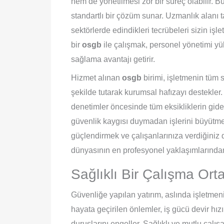
hem de yönetilmesi zor bir süreç olabilir. 
standartlı bir çözüm sunar. Uzmanlık alanı t
sektörlerde edindikleri tecrübeleri sizin işl
bir
osgb
ile çalışmak, personel yönetimi y
sağlama avantajı getirir.
Hizmet alınan
osgb
birimi, işletmenin tüm s
şekilde tutarak kurumsal hafızayı destekler.
denetimler öncesinde tüm eksikliklerin gider
güvenlik kaygısı duymadan işlerini büyütm
güçlendirmek ve çalışanlarınıza verdiğiniz 
dünyasının en profesyonel yaklaşımlarından 
Sağlıklı Bir Çalışma O
Güvenliğe yapılan yatırım, aslında işletmeni
hayata geçirilen önlemler, iş gücü devir hı
duruşlarını engeller. Sağlıklı ve mutlu çalış