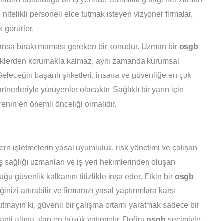
itelikli personeli elde tutmak isteyen vizyoner firmalar,
k görürler.
 şansa bırakılmaması gereken bir konudur. Uzman bir
osgb
isklerden korumakla kalmaz, aynı zamanda kurumsal
 Geleceğin başarılı şirketleri, insana ve güvenliğe en çok
rtnerleriyle yürüyenler olacaktır. Sağlıklı bir yarın için
enin en önemli önceliği olmalıdır.
rn işletmelerin yasal uyumluluk, risk yönetimi ve çalışan
 İş sağlığı uzmanları ve iş yeri hekimlerinden oluşan
uğu güvenlik kalkanını titizlikle inşa eder. Etkin bir
osgb
liğinizi artırabilir ve firmanızı yasal yaptırımlara karşı
utmayın ki, güvenli bir çalışma ortamı yaratmak sadece bir
ranti altına alan en büyük yatırımdır. Doğru
osgb
seçimiyle