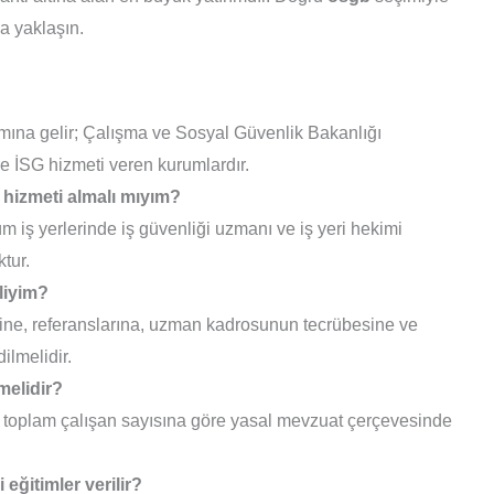
ha yaklaşın.
amına gelir; Çalışma ve Sosyal Güvenlik Bakanlığı
ere İSG hizmeti veren kurumlardır.
hizmeti almalı mıyım?
üm iş yerlerinde iş güvenliği uzmanı ve iş yeri hekimi
tur.
liyim?
ğine, referanslarına, uzman kadrosunun tecrübesine ve
ilmelidir.
melidir?
 ve toplam çalışan sayısına göre yasal mevzuat çerçevesinde
eğitimler verilir?