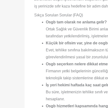
iş yerinizde sıfır kaza hedefine bir adım da
Sıkça Sorulan Sorular (FAQ)
Osgb
tam olarak ne anlama gelir?
Ortak Sağlık ve Güvenlik Birimi anl
tarafından yetkilendirilmiş, işletmel
Küçük bir ofisim var, yine de
osgb
Evet, tehlike sınıfına bakılmaksızın t
görevlendirilmesi yasal bir zorunluluk
Osgb
seçerken nelere dikkat etme
Firmanın yetki belgelerinin güncelli
teknolojik takip sistemlerine dikkat ed
İş yeri hekimi haftada kaç saat gel
Bu süre, işletmenizin tehlike sınıfı
hesaplanır.
Osgb
hizmetleri kapsamında hangi 