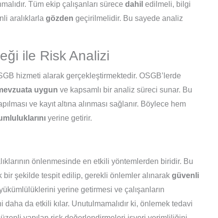
ınmalıdır. Tüm ekip çalışanları sürece
dahil
edilmeli, bilgi
li aralıklarla
gözden
geçirilmelidir. Bu sayede analiz
i ile Risk Analizi
 OSGB hizmeti alarak gerçekleştirmektedir. OSGB’lerde
mevzuata uygun
ve kapsamlı bir analiz süreci sunar. Bu
apılması ve kayıt altına alınması sağlanır. Böylece hem
umluluklarını
yerine getirir.
lıklarının önlenmesinde en etkili yöntemlerden biridir. Bu
k bir şekilde tespit edilip, gerekli önlemler alınarak
güvenli
 yükümlülüklerini yerine getirmesi ve çalışanların
ni daha da etkili kılar. Unutulmamalıdır ki, önlemek tedavi
zenli yapılan risk değerlendirmeleri işyeri verimliliğini