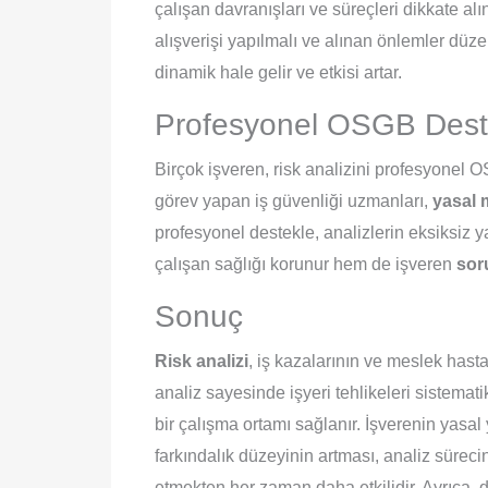
çalışan davranışları ve süreçleri dikkate al
alışverişi yapılmalı ve alınan önlemler düzen
dinamik hale gelir ve etkisi artar.
Profesyonel OSGB Desteğ
Birçok işveren, risk analizini profesyonel
görev yapan iş güvenliği uzmanları,
yasal 
profesyonel destekle, analizlerin eksiksiz y
çalışan sağlığı korunur hem de işveren
sor
Sonuç
Risk analizi
, iş kazalarının ve meslek hasta
analiz sayesinde işyeri tehlikeleri sistemati
bir çalışma ortamı sağlanır. İşverenin yasal
farkındalık düzeyinin artması, analiz süreci
etmekten her zaman daha etkilidir. Ayrıca, dü