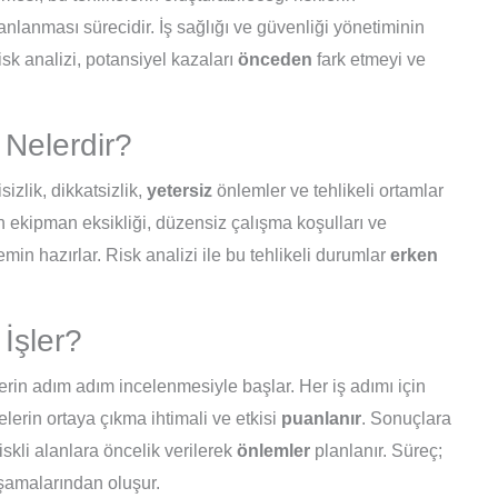
lanlanması sürecidir. İş sağlığı ve güvenliği yönetiminin
risk analizi, potansiyel kazaları
önceden
fark etmeyi ve
 Nelerdir?
izlik, dikkatsizlik,
yetersiz
önlemler ve tehlikeli ortamlar
un ekipman eksikliği, düzensiz çalışma koşulları ve
min hazırlar. Risk analizi ile bu tehlikeli durumlar
erken
 İşler?
tlerin adım adım incelenmesiyle başlar. Her iş adımı için
kelerin ortaya çıkma ihtimali ve etkisi
puanlanır
. Sonuçlara
riskli alanlara öncelik verilerek
önlemler
planlanır. Süreç;
şamalarından oluşur.