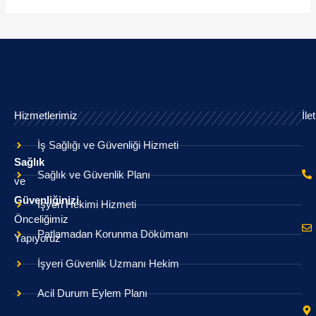
Hizmetlerimiz
İle
İş Sağlığı ve Güvenliği Hizmeti
Sağlık
Sağlık ve Güvenlik Planı
ve
Güvenliğinizi
İşyeri Hekimi Hizmeti
Önceliğimiz
Patlamadan Korunma Dökümanı
Yapıyoruz
İşyeri Güvenlik Uzmanı Hekim
Acil Durum Eylem Planı